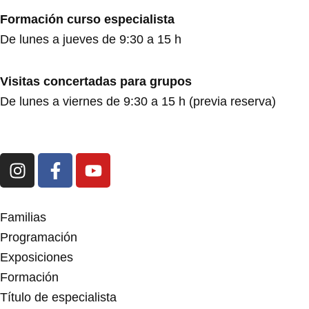
Formación curso especialista
De lunes a jueves de 9:30 a 15 h
Visitas concertadas para grupos
De lunes a viernes de 9:30 a 15 h (previa reserva)
I
F
Y
n
a
o
s
c
u
t
e
t
Familias
a
b
u
Programación
g
o
b
Exposiciones
r
o
e
Formación
a
k
m
-
Título de especialista