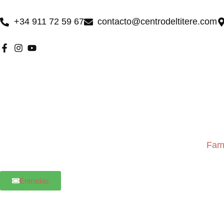
Ir
al
+34 911 72 59 67
contacto@centrodeltitere.com
contenido
Fami
Entradas