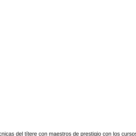
 de mecanismo
 y Jujurujú Teatro
nicas del títere con maestros de prestigio con los curso