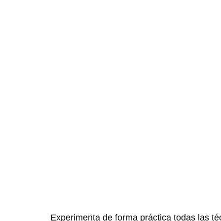
Curso 360º
en cabeza
Impartido por La Tartana Teatro
Experimenta de forma práctica todas las téc