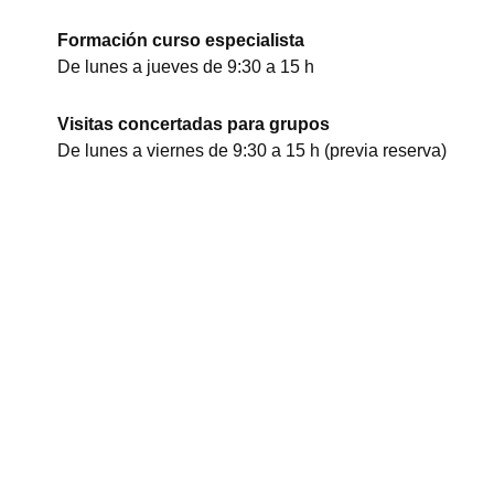
Formación curso especialista
De lunes a jueves de 9:30 a 15 h
Visitas concertadas para grupos
De lunes a viernes de 9:30 a 15 h (previa reserva)
I
F
Y
n
a
o
s
c
u
t
e
t
a
b
u
Acoge y colabora
g
o
b
r
o
e
a
k
m
-
f