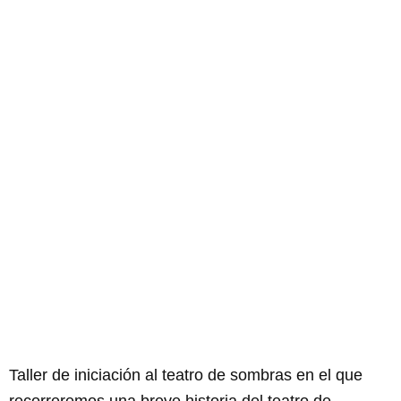
Taller de sombras
del mundo
Impartido por Concha de la Casa
Taller de iniciación al teatro de sombras en el que