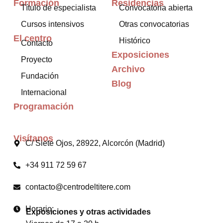
Formación
Residencias
Título de especialista
Convocatoria abierta
Cursos intensivos
Otras convocatorias
El centro
Histórico
Contacto
Exposiciones
Proyecto
Archivo
Fundación
Blog
Internacional
Programación
Visítanos
C/ Siete Ojos, 28922, Alcorcón (Madrid)
+34 911 72 59 67
contacto@centrodeltitere.com
Horario:
Exposiciones y otras actividades