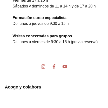
Viernes de 17 a 20 h
Sábados y domingos de 11 a 14 h y de 17 a 20 h
Formación curso especialista
De lunes a jueves de 9:30 a 15 h
Visitas concertadas para grupos
De lunes a viernes de 9:30 a 15 h (previa reserva)
I
F
Y
n
a
o
s
c
u
t
e
t
a
b
u
Acoge y colabora
g
o
b
r
o
e
a
k
m
-