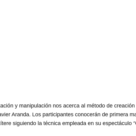
inerte: un ace
de Javier Aran
ación y manipulación nos acerca al método de creación d
vier Aranda. Los participantes conocerán de primera ma
n títere siguiendo la técnica empleada en su espectáculo 