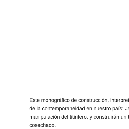
Habitar lo 
la técnica 
Impartido por Javier Aranda
Este monográfico de construcción, interpret
de la contemporaneidad en nuestro país: Ja
manipulación del titiritero, y construirán u
cosechado.