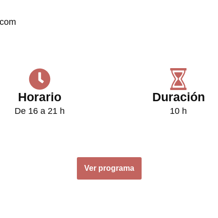
e.com
Horario
Duración
De 16 a 21 h
10 h
Ver programa