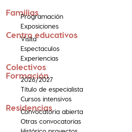
Familias
Programación
Exposiciones
Centro educativos
Visita
Espectaculos
Experiencias
Colectivos
Formación
2026/2027
Título de especialista
Cursos intensivos
Residencias
Convocatoria abierta
Otras convocatorias
Histórico proyectos