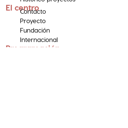
El centro
Contacto
Proyecto
Fundación
Internacional
Programación
Exposiciones
Archivo
Blog
Entradas
+34 911 72 59 67
contacto@centrodeltitere.com
C/ Siete Ojos, 28922, Alcorcón (Madrid)