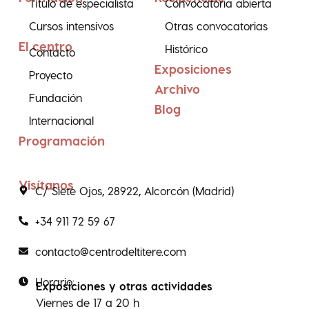
Título de especialista
Convocatoria abierta
Cursos intensivos
Otras convocatorias
El centro
Histórico
Contacto
Exposiciones
Proyecto
Archivo
Fundación
Blog
Internacional
Programación
Visítanos
C/ Siete Ojos, 28922, Alcorcón (Madrid)
+34 911 72 59 67
contacto@centrodeltitere.com
Horario:
Exposiciones y otras actividades
Viernes de 17 a 20 h