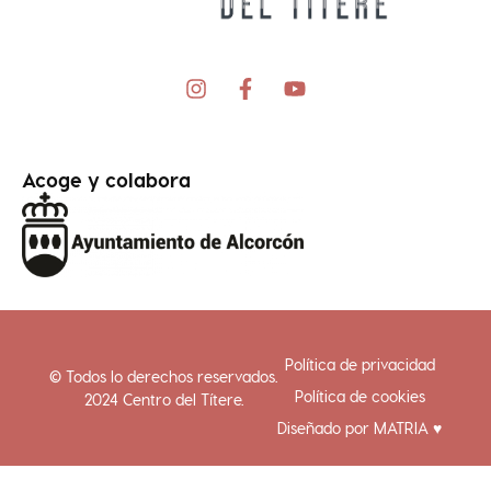
I
F
Y
n
a
o
s
c
u
t
e
t
a
b
u
Acoge y colabora
g
o
b
r
o
e
a
k
m
-
f
Política de privacidad
© Todos lo derechos reservados.
Política de cookies
2024 Centro del Títere.
Diseñado por MATRIA ♥