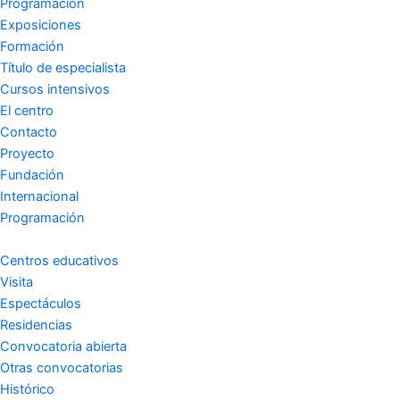
s
c
u
Programación
Exposiciones
t
e
t
Formación
Título de especialista
a
b
u
Cursos intensivos
El centro
g
o
b
Contacto
Proyecto
r
o
e
Fundación
Internacional
a
k
Programación
m
-
Centros educativos
Visita
Espectáculos
f
Residencias
Convocatoria abierta
Otras convocatorias
Histórico