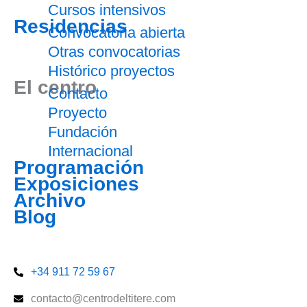
Cursos intensivos
Residencias
Convocatoria abierta
Otras convocatorias
Histórico proyectos
El centro
Contacto
Proyecto
Fundación
Internacional
Programación
Exposiciones
Archivo
Blog
Entradas
+34 911 72 59 67
contacto@centrodeltitere.com