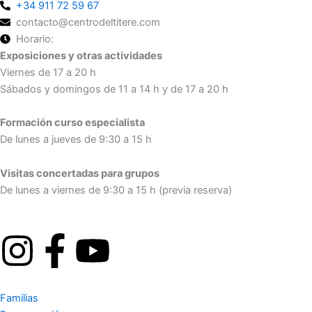
+34 911 72 59 67
contacto@centrodeltitere.com
Horario:
Exposiciones y otras actividades
Viernes de 17 a 20 h
Sábados y domingos de 11 a 14 h y de 17 a 20 h
Formación curso especialista
De lunes a jueves de 9:30 a 15 h
Visitas concertadas para grupos
De lunes a viernes de 9:30 a 15 h (previa reserva)
I
F
Y
n
a
o
Familias