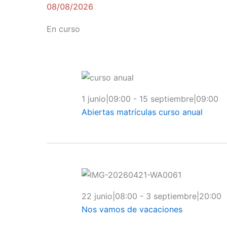
Eventos
08/08/2026
Selecciona
en
la
En curso
8
fecha.
agosto,
2026
1 junio|09:00
-
15 septiembre|09:00
Abiertas matrículas curso anual
22 junio|08:00
-
3 septiembre|20:00
Nos vamos de vacaciones