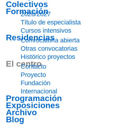
Colectivos
Formación
2026/2027
Título de especialista
Cursos intensivos
Residencias
Convocatoria abierta
Otras convocatorias
Histórico proyectos
El centro
Contacto
Proyecto
Fundación
Internacional
Programación
Exposiciones
Archivo
Blog
Entradas