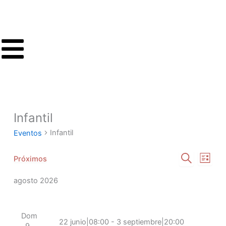
Ir
al
contenido
Infantil
Eventos
Infantil
Eventos
Navegación
Naveg
Próximos
Lista
Selecciona
Buscar
de
de
la
agosto 2026
búsqueda
vistas
fecha.
y
de
vistas
Event
Dom
de
22 junio|08:00
-
3 septiembre|20:00
9