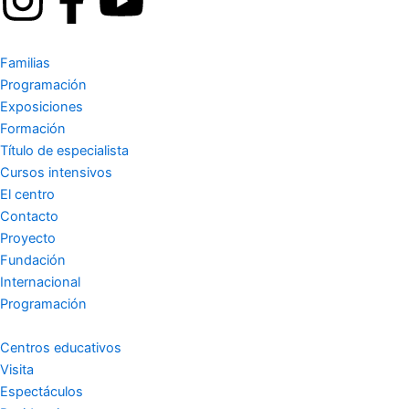
I
F
Y
n
a
o
Familias
s
c
u
Programación
Exposiciones
t
e
t
Formación
Título de especialista
a
b
u
Cursos intensivos
El centro
g
o
b
Contacto
Proyecto
r
o
e
Fundación
Internacional
a
k
Programación
m
-
Centros educativos
Visita
Espectáculos