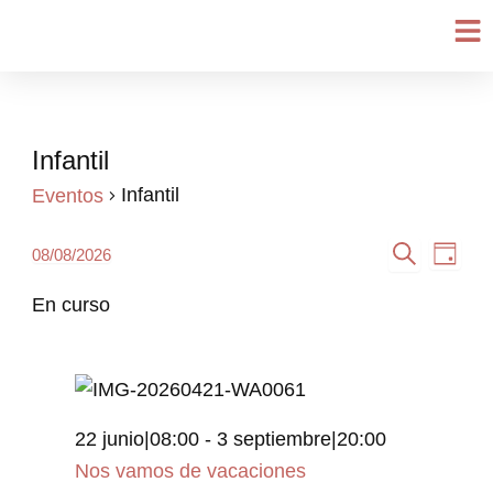
Ir
al
contenido
Infantil
Eventos
en
Infantil
Eventos
8
Navegación
Nave
agosto,
08/08/2026
Día
Selecciona
Buscar
de
de
2026
la
En curso
búsqueda
vista
fecha.
y
de
vistas
Even
de
22 junio|08:00
-
3 septiembre|20:00
Eventos
Nos vamos de vacaciones