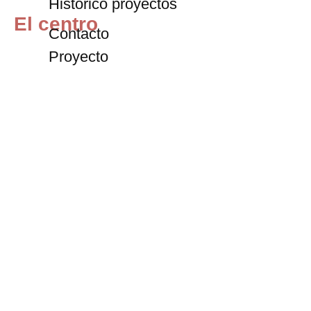
Histórico proyectos
El centro
Contacto
Proyecto
Fundación
Internacional
Programación
Exposiciones
Archivo
Blog
Entradas
+34 911 72 59 67
contacto@centrodeltitere.com
C/ Siete Ojos, 28922, Alcorcón (Madrid)