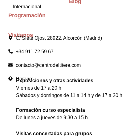
Blog
Internacional
Programación
Visítanos
C/ Siete Ojos, 28922, Alcorcón (Madrid)
+34 911 72 59 67
contacto@centrodeltitere.com
Horario:
Exposiciones y otras actividades
Viernes de 17 a 20 h
Sábados y domingos de 11 a 14 h y de 17 a 20 h
Formación curso especialista
De lunes a jueves de 9:30 a 15 h
Visitas concertadas para grupos