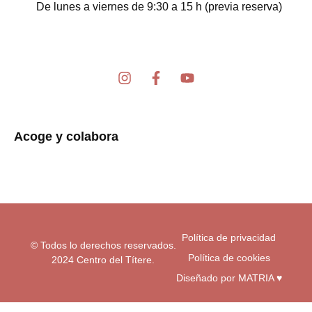
De lunes a viernes de 9:30 a 15 h (previa reserva)
I
F
Y
n
a
o
s
c
u
t
e
t
a
b
u
Acoge y colabora
g
o
b
r
o
e
a
k
m
-
f
Política de privacidad
© Todos lo derechos reservados.
Política de cookies
2024 Centro del Títere.
Diseñado por MATRIA ♥