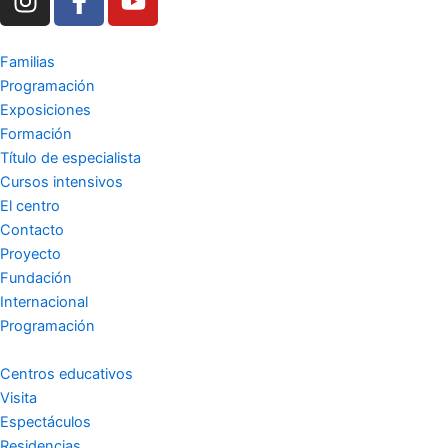
n
a
o
s
c
u
t
e
t
Familias
a
b
u
Programación
g
o
b
Exposiciones
r
o
e
Formación
a
k
Título de especialista
m
-
Cursos intensivos
El centro
f
Contacto
Proyecto
Fundación
Internacional
Programación
Centros educativos
Visita
Espectáculos
Residencias