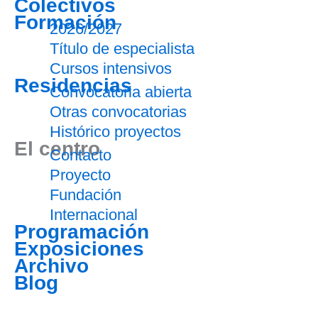
Colectivos
Formación
2026/2027
Título de especialista
Cursos intensivos
Residencias
Convocatoria abierta
Otras convocatorias
Histórico proyectos
El centro
Contacto
Proyecto
Fundación
Internacional
Programación
Exposiciones
Archivo
Blog
Entradas