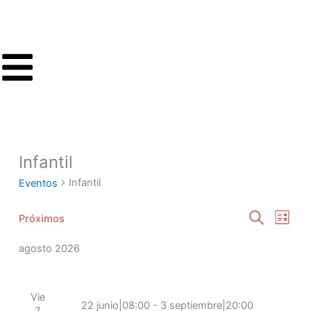
Ir
al
contenido
Infantil
Eventos
Infantil
Eventos
Navegación
Naveg
Próximos
Lista
Selecciona
Buscar
de
de
la
agosto 2026
búsqueda
vistas
fecha.
y
de
vistas
Event
Vie
de
22 junio|08:00
-
3 septiembre|20:00
7