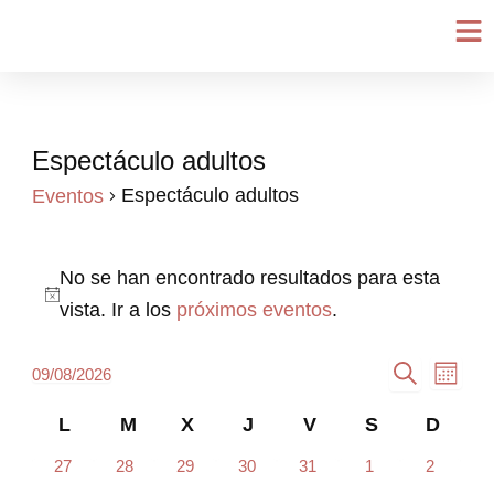
Ir
al
contenido
lunes
martes
miércoles
jueves
viernes
sábado
domin
Espectáculo adultos
Eventos
Espectáculo adultos
Eventos
No se han encontrado resultados para esta
Aviso
vista. Ir a los
próximos eventos
.
Navegación
Nave
09/08/2026
Mes
Selecciona
Buscar
de
de
la
Calendario
L
M
X
J
V
S
D
búsqueda
vista
fecha.
de
0
0
0
0
0
0
y
0
de
27
28
29
30
31
1
2
eventos
eventos
eventos
eventos
eventos
eventos
eventos
Eventos