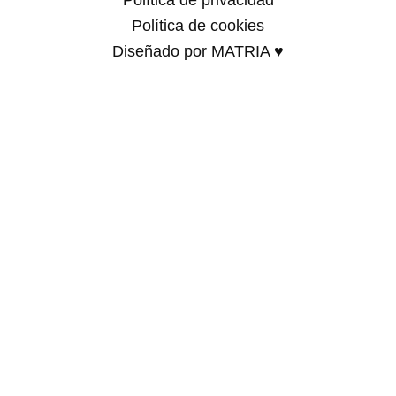
Política de privacidad
Política de cookies
Diseñado por MATRIA ♥
Familias
Programación
Exposiciones
Centro educativos
Visita
Espectaculos
Experiencias
Colectivos
Formación
2026/2027
Título de especialista