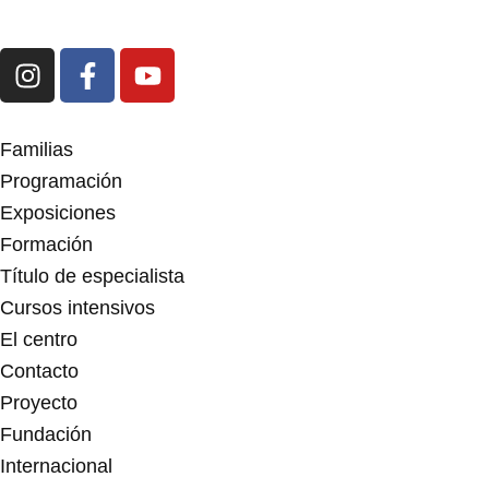
I
F
Y
n
a
o
s
c
u
t
e
t
Familias
a
b
u
Programación
g
o
b
Exposiciones
r
o
e
Formación
a
k
m
-
Título de especialista
f
Cursos intensivos
El centro
Contacto
Proyecto
Fundación
Internacional