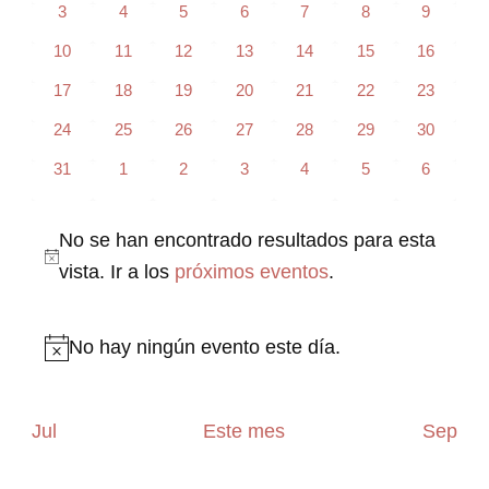
vistas
Even
0
0
0
0
0
0
0
3
4
5
6
7
8
9
eventos
eventos
eventos
eventos
eventos
eventos
eventos
de
0
0
0
0
0
0
0
10
11
12
13
14
15
16
eventos
eventos
eventos
eventos
eventos
eventos
eventos
Eventos
0
0
0
0
0
0
0
17
18
19
20
21
22
23
eventos
eventos
eventos
eventos
eventos
eventos
eventos
0
0
0
0
0
0
0
24
25
26
27
28
29
30
eventos
eventos
eventos
eventos
eventos
eventos
eventos
0
0
0
0
0
0
0
31
1
2
3
4
5
6
eventos
eventos
eventos
eventos
eventos
eventos
eventos
No se han encontrado resultados para esta
Aviso
vista. Ir a los
próximos eventos
.
No hay ningún evento este día.
Aviso
Jul
Este mes
Sep