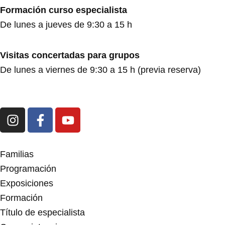
Formación curso especialista
De lunes a jueves de 9:30 a 15 h
Visitas concertadas para grupos
De lunes a viernes de 9:30 a 15 h (previa reserva)
I
F
Y
n
a
o
s
c
u
t
e
t
Familias
a
b
u
Programación
g
o
b
Exposiciones
r
o
e
Formación
a
k
m
-
Título de especialista