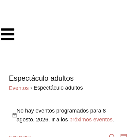
Ir
al
contenido
Espectáculo adultos
Eventos
en
Espectáculo adultos
Eventos
8
agosto,
No hay eventos programados para 8
2026
Aviso
agosto, 2026. Ir a los
próximos eventos
.
Navegación
Nave