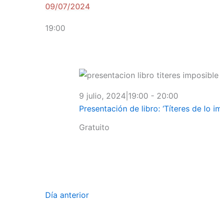
Eventos
09/07/2024
Selecciona
en
la
19:00
9
fecha.
julio,
2024
9 julio, 2024|19:00
-
20:00
Presentación de libro: ‘Títeres de lo 
Gratuito
Día anterior