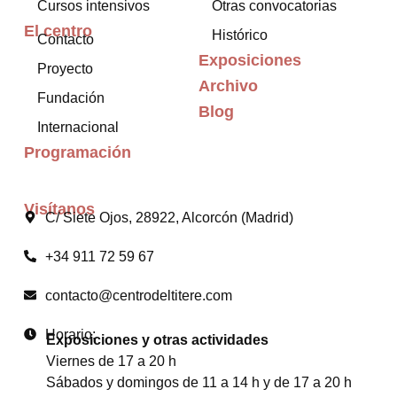
Cursos intensivos
Otras convocatorias
El centro
Histórico
Contacto
Exposiciones
Proyecto
Archivo
Fundación
Blog
Internacional
Programación
Visítanos
C/ Siete Ojos, 28922, Alcorcón (Madrid)
+34 911 72 59 67
contacto@centrodeltitere.com
Horario:
Exposiciones y otras actividades
Viernes de 17 a 20 h
Sábados y domingos de 11 a 14 h y de 17 a 20 h