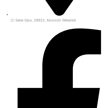
C/ Siete Ojos, 28922, Alcorcón (Madrid)