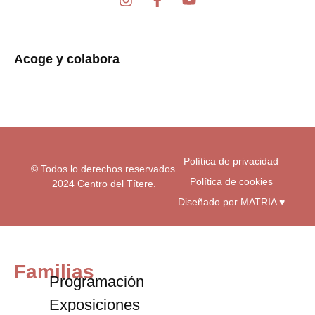
n
a
o
s
c
u
t
e
t
a
b
u
Acoge y colabora
g
o
b
r
o
e
a
k
m
-
f
Política de privacidad
© Todos lo derechos reservados.
Política de cookies
2024 Centro del Títere.
Diseñado por MATRIA ♥
Familias
Programación
Exposiciones