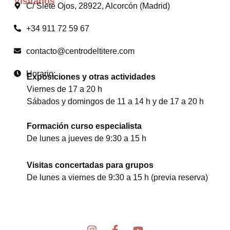
Visítanos
C/ Siete Ojos, 28922, Alcorcón (Madrid)
+34 911 72 59 67
contacto@centrodeltitere.com
Horario:
Exposiciones y otras actividades
Viernes de 17 a 20 h
Sábados y domingos de 11 a 14 h y de 17 a 20 h
Formación curso especialista
De lunes a jueves de 9:30 a 15 h
Visitas concertadas para grupos
De lunes a viernes de 9:30 a 15 h (previa reserva)
I
F
Y