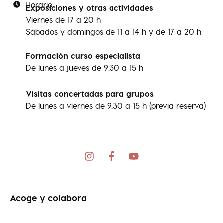
Horario:
Exposiciones y otras actividades
Viernes de 17 a 20 h
Sábados y domingos de 11 a 14 h y de 17 a 20 h
Formación curso especialista
De lunes a jueves de 9:30 a 15 h
Visitas concertadas para grupos
De lunes a viernes de 9:30 a 15 h (previa reserva)
I
F
Y
n
a
o
s
c
u
t
e
t
a
b
u
Acoge y colabora
g
o
b
r
o
e