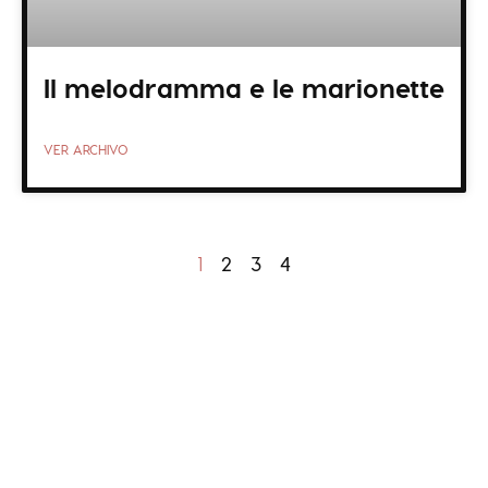
Il melodramma e le marionette
VER ARCHIVO
1
2
3
4