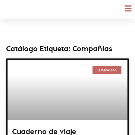
Ir
al
contenido
Catálogo Etiqueta: Compañías
Página
Página
Página
Página
COMPAÑÍAS
Cuaderno de viaje