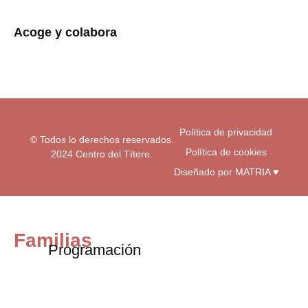
s
c
u
t
e
t
a
b
u
Acoge y colabora
g
o
b
r
o
e
a
k
m
-
f
Política de privacidad
© Todos lo derechos reservados.
Política de cookies
2024 Centro del Títere.
Diseñado por MATRIA ♥
Familias
Programación
Exposiciones
Centro educativos
Visita