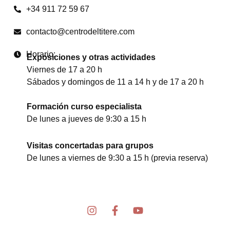
+34 911 72 59 67
contacto@centrodeltitere.com
Horario:
Exposiciones y otras actividades
Viernes de 17 a 20 h
Sábados y domingos de 11 a 14 h y de 17 a 20 h
Formación curso especialista
De lunes a jueves de 9:30 a 15 h
Visitas concertadas para grupos
De lunes a viernes de 9:30 a 15 h (previa reserva)
I
F
Y
n
a
o