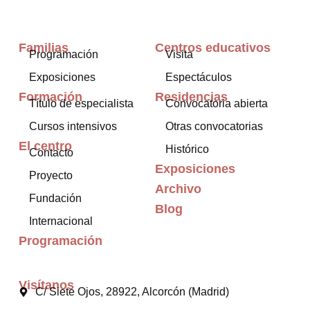
Familias
Centros educativos
Programación
Visita
Exposiciones
Espectáculos
Formación
Residencias
Título de especialista
Convocatoria abierta
Cursos intensivos
Otras convocatorias
El centro
Histórico
Contacto
Exposiciones
Proyecto
Archivo
Fundación
Blog
Internacional
Programación
Visítanos
C/ Siete Ojos, 28922, Alcorcón (Madrid)