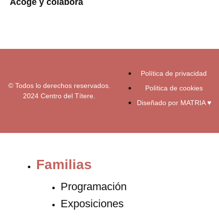
Acoge y colabora
g
o
b
r
o
e
a
k
m
-
f
Política de privacidad
© Todos lo derechos reservados.
Política de cookies
2024 Centro del Títere.
Diseñado por MATRIA ♥
Familias
Programación
Exposiciones