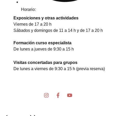
Horario:
Exposiciones y otras actividades
Viernes de 17 a 20 h
Sábados y domingos de 11 a 14 h y de 17 a 20 h
Formación curso especialista
De lunes a jueves de 9:30 a 15 h
Visitas concertadas para grupos
De lunes a viernes de 9:30 a 15 h (previa reserva)
I
F
Y
n
a
o
s
c
u
t
e
t
a
b
u