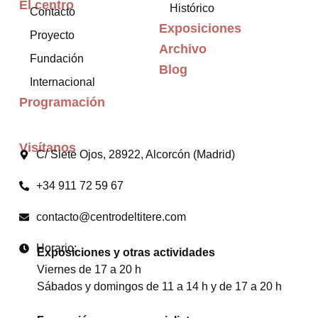
El centro
Histórico
Contacto
Exposiciones
Proyecto
Archivo
Fundación
Blog
Internacional
Programación
Visítanos
C/ Siete Ojos, 28922, Alcorcón (Madrid)
+34 911 72 59 67
contacto@centrodeltitere.com
Horario:
Exposiciones y otras actividades
Viernes de 17 a 20 h
Sábados y domingos de 11 a 14 h y de 17 a 20 h