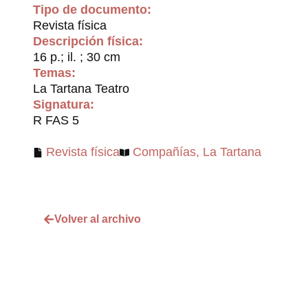
Tipo de documento:
Revista física
Descripción física:
16 p.; il. ; 30 cm
Temas:
La Tartana Teatro
Signatura:
R FAS 5
Revista física
Compañías
,
La Tartana
Volver al archivo