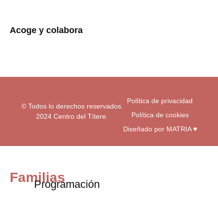
s
c
u
t
e
t
a
b
u
Acoge y colabora
g
o
b
r
o
e
a
k
m
-
f
Política de privacidad
© Todos lo derechos reservados.
Política de cookies
2024 Centro del Títere.
Diseñado por MATRIA ♥
Familias
Programación
Exposiciones
Centro educativos