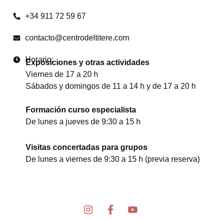
+34 911 72 59 67
contacto@centrodeltitere.com
Horario:
Exposiciones y otras actividades
Viernes de 17 a 20 h
Sábados y domingos de 11 a 14 h y de 17 a 20 h
Formación curso especialista
De lunes a jueves de 9:30 a 15 h
Visitas concertadas para grupos
De lunes a viernes de 9:30 a 15 h (previa reserva)
I
F
Y
n
a
o