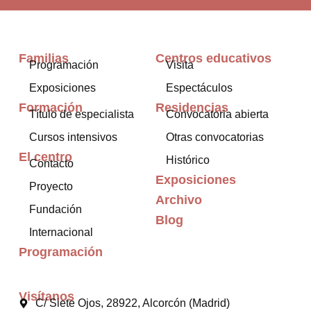
Familias
Centros educativos
Programación
Visita
Exposiciones
Espectáculos
Formación
Residencias
Título de especialista
Convocatoria abierta
Cursos intensivos
Otras convocatorias
El centro
Histórico
Contacto
Exposiciones
Proyecto
Archivo
Fundación
Blog
Internacional
Programación
Visítanos
C/ Siete Ojos, 28922, Alcorcón (Madrid)