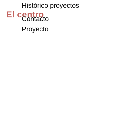
Histórico proyectos
El centro
Contacto
Proyecto
Fundación
Internacional
Programación
Exposiciones
Archivo
Blog
Entradas
+34 911 72 59 67
contacto@centrodeltitere.com