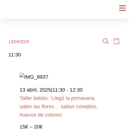
Ir
al
contenido
Navegación
Nave
Eventos
13/04/2025
Día
Selecciona
Buscar
de
de
en
la
11:30
búsqueda
vista
13
fecha.
y
de
abril,
vistas
Even
2025
de
13 abril, 2025|11:30
-
12:30
Eventos
Taller bebés: ‘Llegó la primavera,
salen las flores… saltan conejitos,
huevos de colores’
15€ – 20€