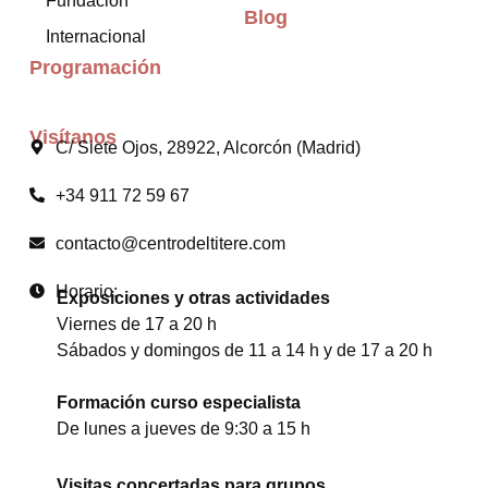
Fundación
Blog
Internacional
Programación
Visítanos
C/ Siete Ojos, 28922, Alcorcón (Madrid)
+34 911 72 59 67
contacto@centrodeltitere.com
Horario:
Exposiciones y otras actividades
Viernes de 17 a 20 h
Sábados y domingos de 11 a 14 h y de 17 a 20 h
Formación curso especialista
De lunes a jueves de 9:30 a 15 h
Visitas concertadas para grupos