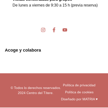
De lunes a viernes de 9:30 a 15 h (previa reserva)
I
F
Y
n
a
o
s
c
u
t
e
t
a
b
u
Acoge y colabora
g
o
b
r
o
e
a
k
m
-
f
Política de privacidad
© Todos lo derechos reservados.
Política de cookies
2024 Centro del Títere.
Diseñado por MATRIA ♥