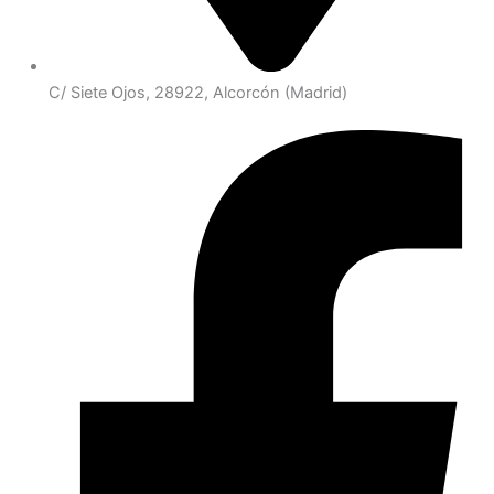
C/ Siete Ojos, 28922, Alcorcón (Madrid)