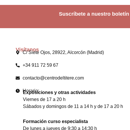
Suscríbete a nuestro boletín
Visítanos
C/ Siete Ojos, 28922, Alcorcón (Madrid)
+34 911 72 59 67
contacto@centrodeltitere.com
Horario:
Exposiciones y otras actividades
Viernes de 17 a 20 h
Sábados y domingos de 11 a 14 h y de 17 a 20 h
Formación curso especialista
De lunes a jueves de 9:30 a 14:30 h