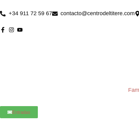
Ir
al
+34 911 72 59 67
contacto@centrodeltitere.com
contenido
Fami
Entradas