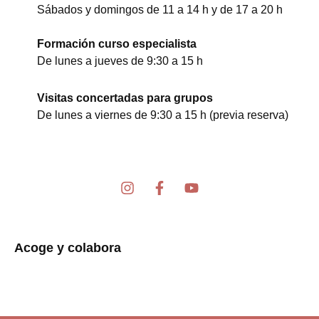
Sábados y domingos de 11 a 14 h y de 17 a 20 h
Formación curso especialista
De lunes a jueves de 9:30 a 15 h
Visitas concertadas para grupos
De lunes a viernes de 9:30 a 15 h (previa reserva)
I
F
Y
n
a
o
s
c
u
t
e
t
a
b
u
Acoge y colabora
g
o
b
r
o
e
a
k
m
-
f