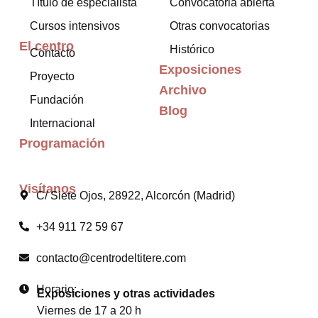
Título de especialista
Convocatoria abierta
Cursos intensivos
Otras convocatorias
El centro
Histórico
Contacto
Exposiciones
Proyecto
Archivo
Fundación
Blog
Internacional
Programación
Visítanos
C/ Siete Ojos, 28922, Alcorcón (Madrid)
+34 911 72 59 67
contacto@centrodeltitere.com
Horario:
Exposiciones y otras actividades
Viernes de 17 a 20 h