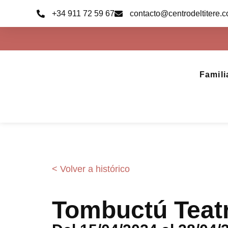
Ir
+34 911 72 59 67
contacto@centrodeltitere.
al
contenido
Famili
< Volver a histórico
Tombuctú Teatr