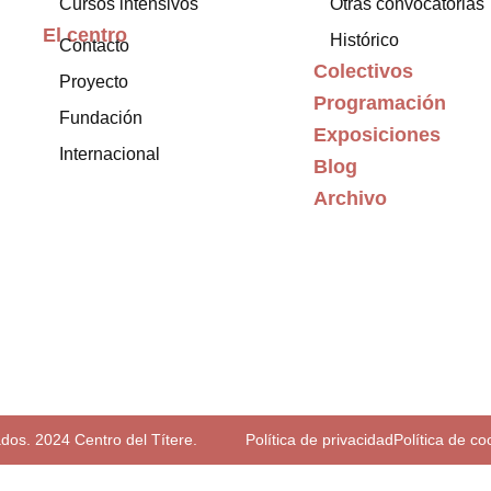
Cursos intensivos
Otras convocatorias
El centro
Histórico
Contacto
Colectivos
Proyecto
Programación
Fundación
Exposiciones
Internacional
Blog
Archivo
dos. 2024 Centro del Títere.
Política de privacidad
Política de co