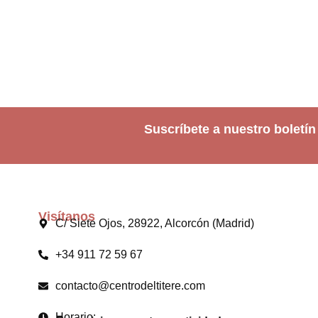
Suscríbete a nuestro boletín
Visítanos
C/ Siete Ojos, 28922, Alcorcón (Madrid)
+34 911 72 59 67
contacto@centrodeltitere.com
Horario: