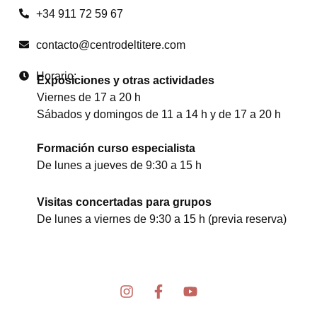
+34 911 72 59 67
contacto@centrodeltitere.com
Horario:
Exposiciones y otras actividades
Viernes de 17 a 20 h
Sábados y domingos de 11 a 14 h y de 17 a 20 h
Formación curso especialista
De lunes a jueves de 9:30 a 15 h
Visitas concertadas para grupos
De lunes a viernes de 9:30 a 15 h (previa reserva)
I
F
Y
n
a
o