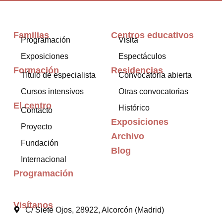
Familias
Centros educativos
Programación
Visita
Exposiciones
Espectáculos
Formación
Residencias
Título de especialista
Convocatoria abierta
Cursos intensivos
Otras convocatorias
El centro
Histórico
Contacto
Exposiciones
Proyecto
Archivo
Fundación
Blog
Internacional
Programación
Visítanos
C/ Siete Ojos, 28922, Alcorcón (Madrid)