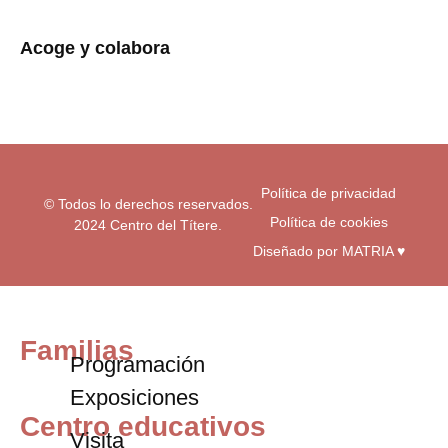
s
c
u
t
e
t
a
b
u
Acoge y colabora
g
o
b
r
o
e
a
k
m
-
f
Política de privacidad
© Todos lo derechos reservados.
Política de cookies
2024 Centro del Títere.
Diseñado por MATRIA ♥
Familias
Programación
Exposiciones
Centro educativos
Visita