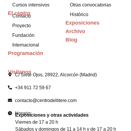
Cursos intensivos
Otras convocatorias
El centro
Histórico
Contacto
Exposiciones
Proyecto
Archivo
Fundación
Blog
Internacional
Programación
Visítanos
C/ Siete Ojos, 28922, Alcorcón (Madrid)
+34 911 72 59 67
contacto@centrodeltitere.com
Horario:
Exposiciones y otras actividades
Viernes de 17 a 20 h
Sábados y domingos de 11 a 14 h y de 17 a 20 h