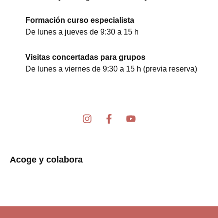
Formación curso especialista
De lunes a jueves de 9:30 a 15 h
Visitas concertadas para grupos
De lunes a viernes de 9:30 a 15 h (previa reserva)
I
F
Y
n
a
o
s
c
u
t
e
t
a
b
u
Acoge y colabora
g
o
b
r
o
e
a
k
m
-
f