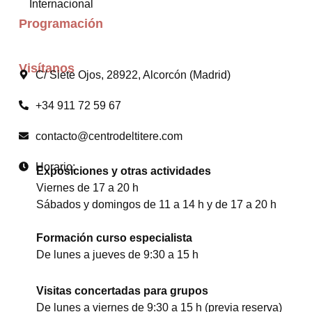
Internacional
Programación
Visítanos
C/ Siete Ojos, 28922, Alcorcón (Madrid)
+34 911 72 59 67
contacto@centrodeltitere.com
Horario:
Exposiciones y otras actividades
Viernes de 17 a 20 h
Sábados y domingos de 11 a 14 h y de 17 a 20 h
Formación curso especialista
De lunes a jueves de 9:30 a 15 h
Visitas concertadas para grupos
De lunes a viernes de 9:30 a 15 h (previa reserva)