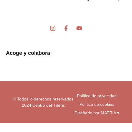
I
F
Y
n
a
o
s
c
u
t
e
t
a
b
u
Acoge y colabora
g
o
b
r
o
e
a
k
m
-
f
Política de privacidad
© Todos lo derechos reservados.
Política de cookies
2024 Centro del Títere.
Diseñado por MATRIA ♥