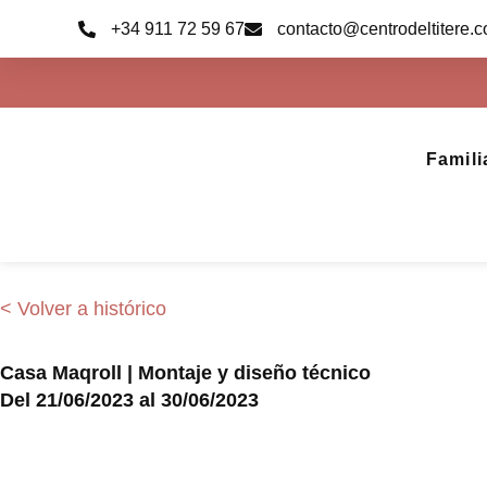
Ir
+34 911 72 59 67
contacto@centrodeltitere.
al
contenido
Famili
< Volver a histórico
Casa Maqroll | Montaje y diseño técnico
Del 21/06/2023 al 30/06/2023