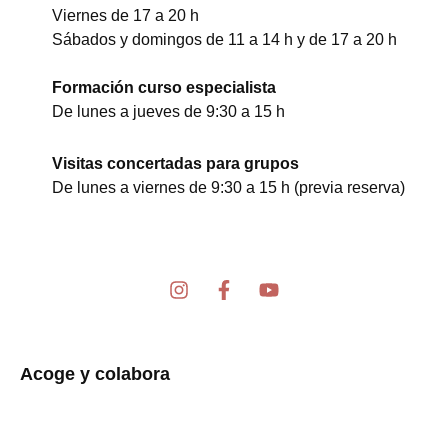
Viernes de 17 a 20 h
Sábados y domingos de 11 a 14 h y de 17 a 20 h
Formación curso especialista
De lunes a jueves de 9:30 a 15 h
Visitas concertadas para grupos
De lunes a viernes de 9:30 a 15 h (previa reserva)
I
F
Y
n
a
o
s
c
u
t
e
t
a
b
u
Acoge y colabora
g
o
b
r
o
e
a
k