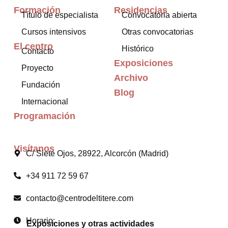
Formación
Residencias
Título de especialista
Convocatoria abierta
Cursos intensivos
Otras convocatorias
El centro
Histórico
Contacto
Exposiciones
Proyecto
Archivo
Fundación
Blog
Internacional
Programación
Visítanos
C/ Siete Ojos, 28922, Alcorcón (Madrid)
+34 911 72 59 67
contacto@centrodeltitere.com
Horario:
Exposiciones y otras actividades