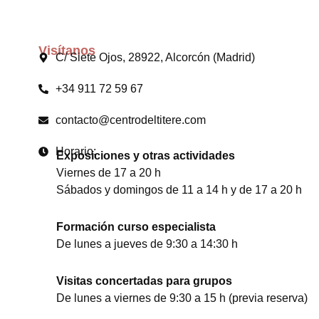
Visítanos
C/ Siete Ojos, 28922, Alcorcón (Madrid)
+34 911 72 59 67
contacto@centrodeltitere.com
Horario:
Exposiciones y otras actividades
Viernes de 17 a 20 h
Sábados y domingos de 11 a 14 h y de 17 a 20 h
Formación curso especialista
De lunes a jueves de 9:30 a 14:30 h
Visitas concertadas para grupos
De lunes a viernes de 9:30 a 15 h (previa reserva)