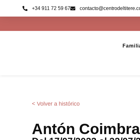
Ir
+34 911 72 59 67
contacto@centrodeltitere.
al
contenido
Famili
< Volver a histórico
Antón Coimbra 