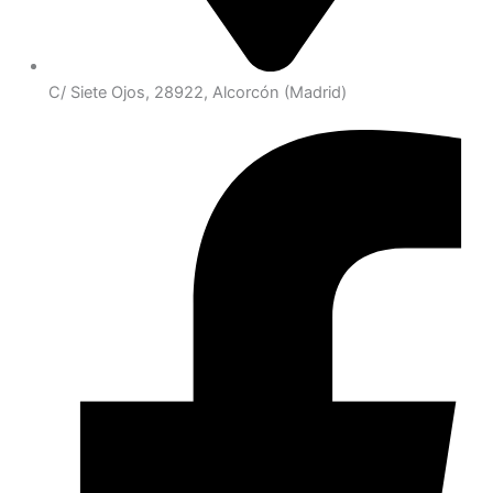
C/ Siete Ojos, 28922, Alcorcón (Madrid)