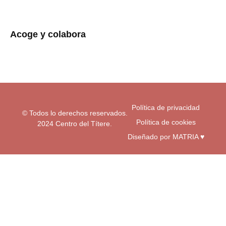
n
a
o
s
c
u
t
e
t
a
b
u
Acoge y colabora
g
o
b
r
o
e
a
k
m
-
f
Política de privacidad
© Todos lo derechos reservados.
Política de cookies
2024 Centro del Títere.
Diseñado por MATRIA ♥