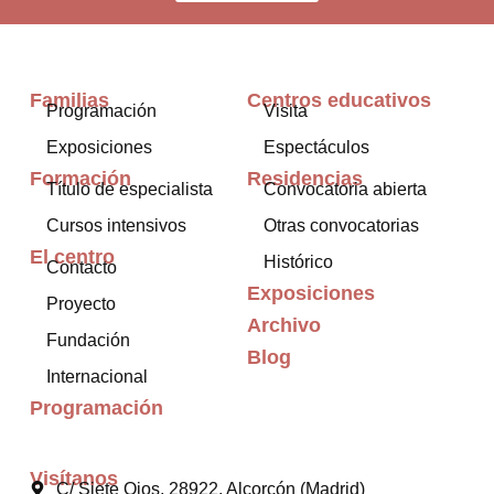
Familias
Centros educativos
Programación
Visita
Exposiciones
Espectáculos
Formación
Residencias
Título de especialista
Convocatoria abierta
Cursos intensivos
Otras convocatorias
El centro
Histórico
Contacto
Exposiciones
Proyecto
Archivo
Fundación
Blog
Internacional
Programación
Visítanos
C/ Siete Ojos, 28922, Alcorcón (Madrid)