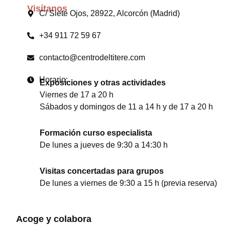
Visítanos
C/ Siete Ojos, 28922, Alcorcón (Madrid)
+34 911 72 59 67
contacto@centrodeltitere.com
Horario:
Exposiciones y otras actividades
Viernes de 17 a 20 h
Sábados y domingos de 11 a 14 h y de 17 a 20 h
Formación curso especialista
De lunes a jueves de 9:30 a 14:30 h
Visitas concertadas para grupos
De lunes a viernes de 9:30 a 15 h (previa reserva)
Acoge y colabora