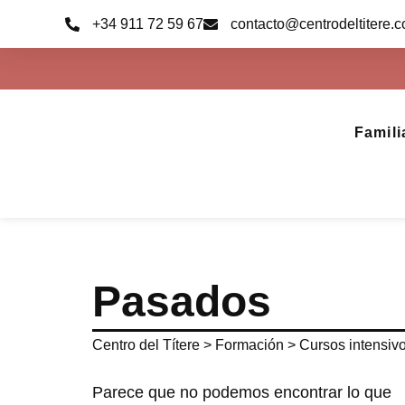
Ir
+34 911 72 59 67
contacto@centrodeltitere.
al
contenido
Famili
Pasados
Centro del Títere
>
Formación
>
Cursos intensiv
Parece que no podemos encontrar lo que