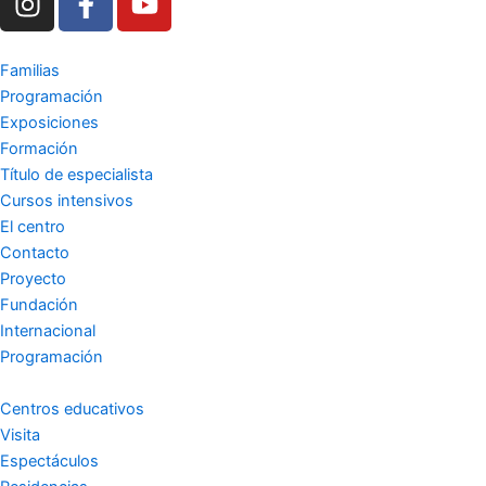
n
a
o
s
c
u
t
e
t
Familias
a
b
u
Programación
g
o
b
Exposiciones
r
o
e
Formación
a
k
Título de especialista
m
-
Cursos intensivos
El centro
f
Contacto
Proyecto
Fundación
Internacional
Programación
Centros educativos
Visita
Espectáculos