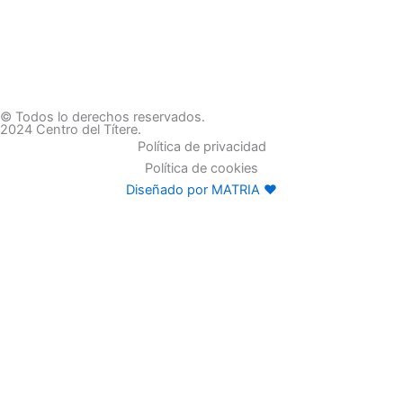
© Todos lo derechos reservados.
2024 Centro del Títere.
Política de privacidad
Política de cookies
Diseñado por MATRIA ♥
Familias
Programación
Exposiciones
Centro educativos
Visita
Espectaculos
Experiencias