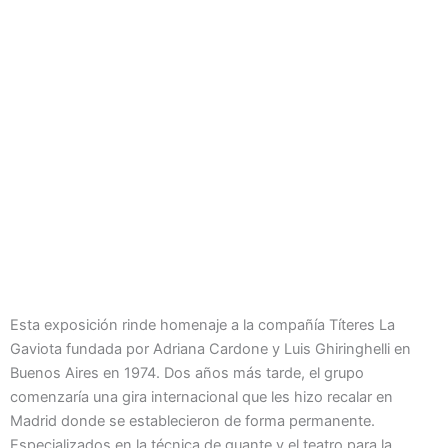
fantasías
Guante y poesía en Títeres
La Gaviota
Desde el 21 de febrero de 2025 hasta
el 17 de mayo de 2026
Esta exposición rinde homenaje a la compañía Títeres La
Gaviota fundada por Adriana Cardone y Luis Ghiringhelli en
Buenos Aires en 1974. Dos años más tarde, el grupo
comenzaría una gira internacional que les hizo recalar en
Madrid donde se establecieron de forma permanente.
Especializados en la técnica de guante y el teatro para la