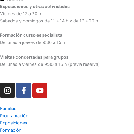
Exposiciones y otras actividades
Viernes de 17 a 20 h
Sábados y domingos de 11 a 14 h y de 17 a 20 h
Formación curso especialista
De lunes a jueves de 9:30 a 15 h
Visitas concertadas para grupos
De lunes a viernes de 9:30 a 15 h (previa reserva)
I
F
Y
n
a
o
s
c
u
t
e
t
Familias
a
b
u
Programación
g
o
b
Exposiciones
r
o
e
Formación