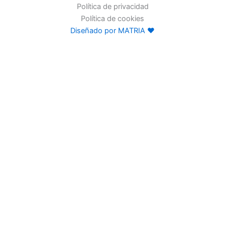
Política de privacidad
Política de cookies
Diseñado por MATRIA ♥
Familias
Programación
Exposiciones
Centro educativos
Visita
Espectaculos
Experiencias
Colectivos
Formación
2026/2027
Título de especialista
Cursos intensivos
Residencias
Convocatoria abierta