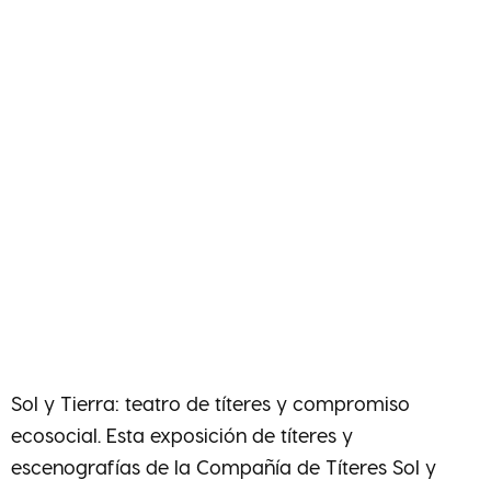
Títeres Sol y
Tierra
40 años de compromiso
en escena
Del 30 de septiembre al 2 de
octubre de 2022
Sol y Tierra: teatro de títeres y compromiso
ecosocial. Esta exposición de títeres y
escenografías de la Compañía de Títeres Sol y