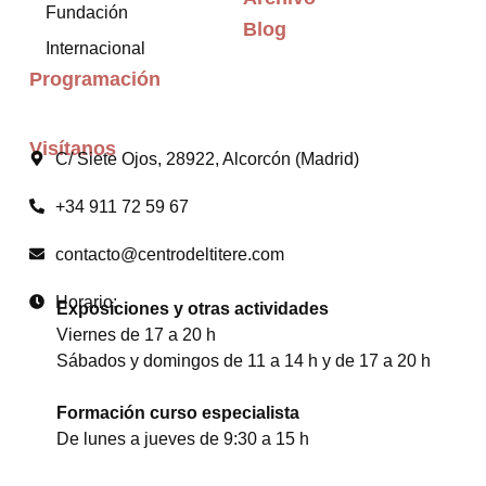
Fundación
Blog
Internacional
Programación
Visítanos
C/ Siete Ojos, 28922, Alcorcón (Madrid)
+34 911 72 59 67
contacto@centrodeltitere.com
Horario:
Exposiciones y otras actividades
Viernes de 17 a 20 h
Sábados y domingos de 11 a 14 h y de 17 a 20 h
Formación curso especialista
De lunes a jueves de 9:30 a 15 h