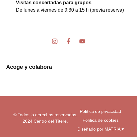
Visitas concertadas para grupos
De lunes a viernes de 9:30 a 15 h (previa reserva)
I
F
Y
n
a
o
s
c
u
t
e
t
a
b
u
Acoge y colabora
g
o
b
r
o
e
a
k
m
-
f
Política de privacidad
© Todos lo derechos reservados.
Política de cookies
2024 Centro del Títere.
Diseñado por MATRIA ♥