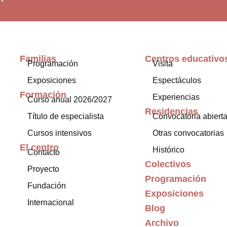
Familias
Centros educativo
Programación
Visita
Exposiciones
Espectáculos
Formación
Experiencias
Curso anual 2026/2027
Residencias
Título de especialista
Convocatoria abiert
Cursos intensivos
Otras convocatorias
El centro
Histórico
Contacto
Colectivos
Proyecto
Programación
Fundación
Exposiciones
Internacional
Blog
Archivo