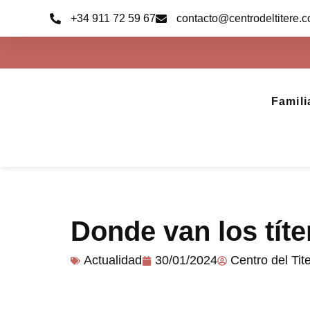
Ir
+34 911 72 59 67
contacto@centrodeltitere.
al
contenido
Famili
Donde van los títe
Actualidad
30/01/2024
Centro del Tit