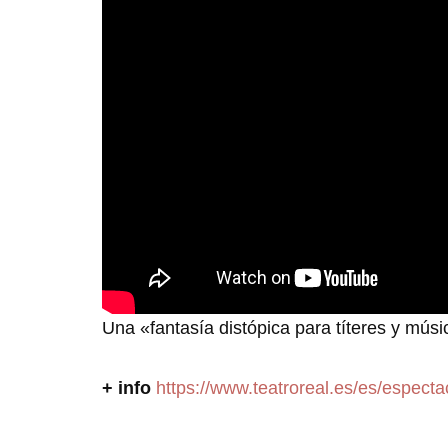
Una «fantasía distópica para títeres y músi
+ info
https://www.teatroreal.es/es/espect