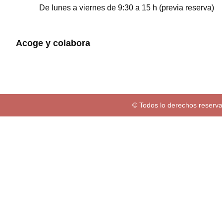
De lunes a viernes de 9:30 a 15 h (previa reserva)
Acoge y colabora
© Todos lo derechos reserva
Familias
Programación
Exposiciones
Centro educativos
Visita
Espectaculos