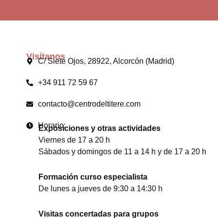
Visítanos
C/ Siete Ojos, 28922, Alcorcón (Madrid)
+34 911 72 59 67
contacto@centrodeltitere.com
Horario:
Exposiciones y otras actividades
Viernes de 17 a 20 h
Sábados y domingos de 11 a 14 h y de 17 a 20 h
Formación curso especialista
De lunes a jueves de 9:30 a 14:30 h
Visitas concertadas para grupos