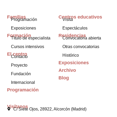
Familias
Centros educativos
Programación
Visita
Exposiciones
Espectáculos
Formación
Residencias
Título de especialista
Convocatoria abierta
Cursos intensivos
Otras convocatorias
El centro
Histórico
Contacto
Exposiciones
Proyecto
Archivo
Fundación
Blog
Internacional
Programación
Visítanos
C/ Siete Ojos, 28922, Alcorcón (Madrid)