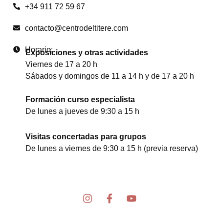
+34 911 72 59 67
contacto@centrodeltitere.com
Horario:
Exposiciones y otras actividades
Viernes de 17 a 20 h
Sábados y domingos de 11 a 14 h y de 17 a 20 h
Formación curso especialista
De lunes a jueves de 9:30 a 15 h
Visitas concertadas para grupos
De lunes a viernes de 9:30 a 15 h (previa reserva)
I
F
Y
n
a
o
s
c
u