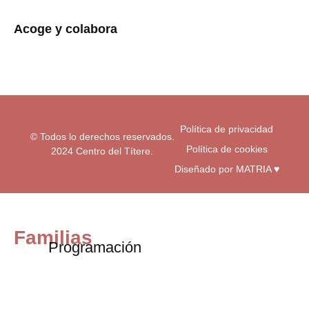
t
e
t
a
b
u
Acoge y colabora
g
o
b
r
o
e
a
k
m
-
f
Política de privacidad
© Todos lo derechos reservados.
Política de cookies
2024 Centro del Títere.
Diseñado por MATRIA ♥
Familias
Programación
Exposiciones
Centro educativos
Visita