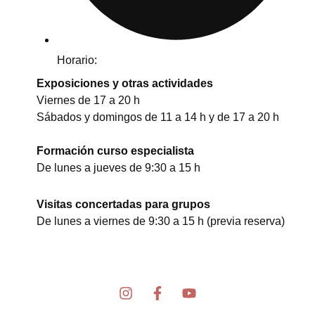
Horario:
Exposiciones y otras actividades
Viernes de 17 a 20 h
Sábados y domingos de 11 a 14 h y de 17 a 20 h
Formación curso especialista
De lunes a jueves de 9:30 a 15 h
Visitas concertadas para grupos
De lunes a viernes de 9:30 a 15 h (previa reserva)
I
F
Y
n
a
o