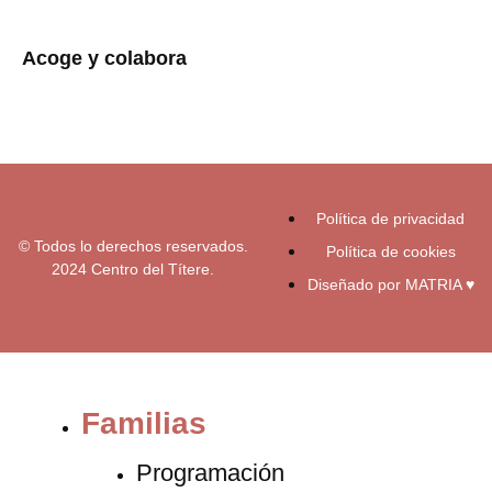
s
c
u
t
e
t
a
b
u
Acoge y colabora
g
o
b
r
o
e
a
k
m
-
f
Política de privacidad
© Todos lo derechos reservados.
Política de cookies
2024 Centro del Títere.
Diseñado por MATRIA ♥
Familias
Programación