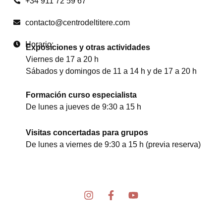
+34 911 72 59 67
contacto@centrodeltitere.com
Horario:
Exposiciones y otras actividades
Viernes de 17 a 20 h
Sábados y domingos de 11 a 14 h y de 17 a 20 h
Formación curso especialista
De lunes a jueves de 9:30 a 15 h
Visitas concertadas para grupos
De lunes a viernes de 9:30 a 15 h (previa reserva)
I
F
Y
n
a
o
s
c
u