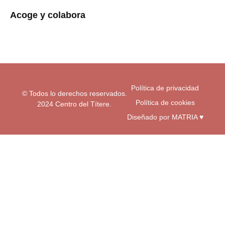
t
e
t
a
b
u
Acoge y colabora
g
o
b
r
o
e
a
k
m
-
f
Política de privacidad
© Todos lo derechos reservados.
Política de cookies
2024 Centro del Títere.
Diseñado por MATRIA ♥