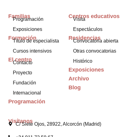
Familias
Centros educativos
Programación
Visita
Exposiciones
Espectáculos
Formación
Residencias
Título de especialista
Convocatoria abierta
Cursos intensivos
Otras convocatorias
El centro
Histórico
Contacto
Exposiciones
Proyecto
Archivo
Fundación
Blog
Internacional
Programación
Visítanos
C/ Siete Ojos, 28922, Alcorcón (Madrid)