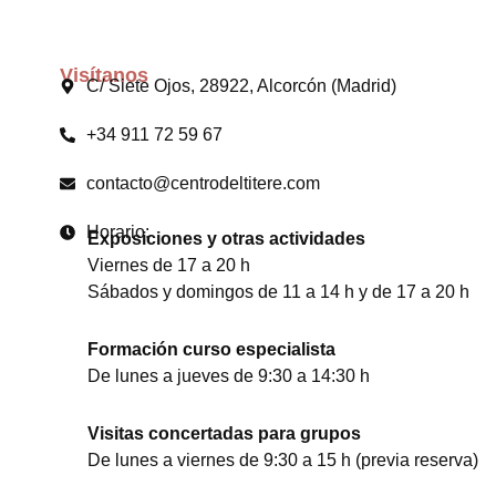
Visítanos
C/ Siete Ojos, 28922, Alcorcón (Madrid)
+34 911 72 59 67
contacto@centrodeltitere.com
Horario:
Exposiciones y otras actividades
Viernes de 17 a 20 h
Sábados y domingos de 11 a 14 h y de 17 a 20 h
Formación curso especialista
De lunes a jueves de 9:30 a 14:30 h
Visitas concertadas para grupos
De lunes a viernes de 9:30 a 15 h (previa reserva)