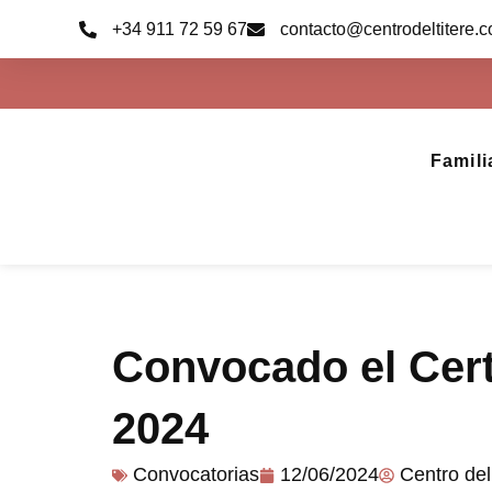
Ir
+34 911 72 59 67
contacto@centrodeltitere.
al
contenido
Famili
Convocado el Cert
2024
Convocatorias
12/06/2024
Centro del