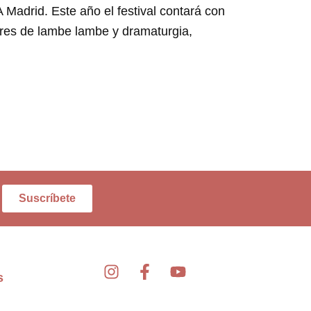
Madrid. Este año el festival contará con
eres de lambe lambe y dramaturgia,
Suscríbete
I
F
Y
s
n
a
o
s
c
u