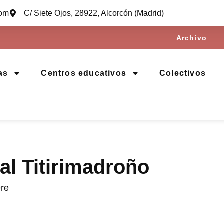
com
C/ Siete Ojos, 28922, Alcorcón (Madrid)
Archivo
as
Centros educativos
Colectivos
al Titirimadroño
ere