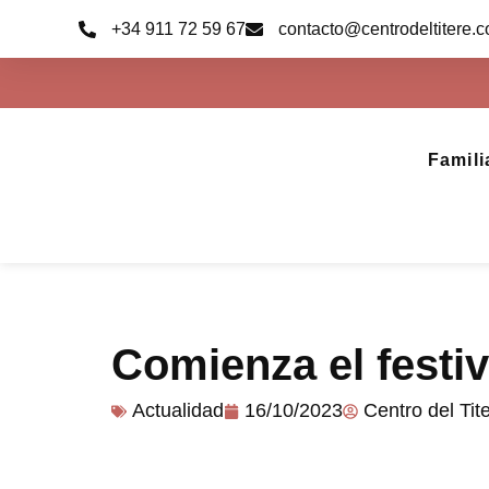
Ir
+34 911 72 59 67
contacto@centrodeltitere.
al
contenido
Famili
Comienza el festiv
Actualidad
16/10/2023
Centro del Tit