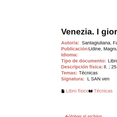
Venezia. I gio
Autor/a:
Santagiuliana, F
Publicación:
Udine, Magnu
Idioma:
Tipo de documento:
Libr
Descripción física:
Il. ; 2
Temas:
Técnicas
Signatura:
L SAN ven
Libro físico
Técnicas
Volver al archivo