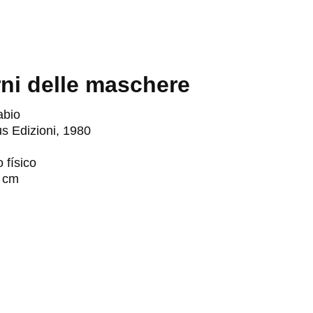
rni delle maschere
abio
s Edizioni, 1980
o físico
5 cm