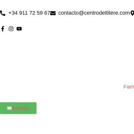
Ir
al
+34 911 72 59 67
contacto@centrodeltitere.com
contenido
Fami
Entradas