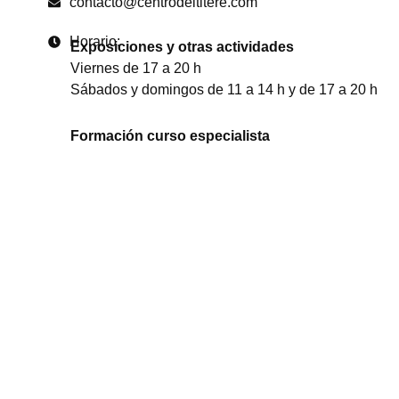
contacto@centrodeltitere.com
Horario:
Exposiciones y otras actividades
Viernes de 17 a 20 h
Sábados y domingos de 11 a 14 h y de 17 a 20 h
Formación curso especialista
De lunes a jueves de 9:30 a 14:30 h
Visitas concertadas para grupos
De lunes a viernes de 9:30 a 15 h (previa reserva)
Acoge y colabora