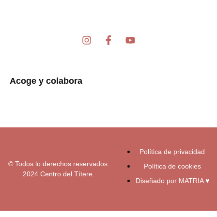
I
F
Y
n
a
o
s
c
u
t
e
t
a
b
u
Acoge y colabora
g
o
b
r
o
e
a
k
m
-
f
Política de privacidad
© Todos lo derechos reservados.
Política de cookies
2024 Centro del Títere.
Diseñado por MATRIA ♥