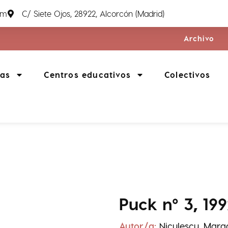
om
C/ Siete Ojos, 28922, Alcorcón (Madrid)
Archivo
ias
Centros educativos
Colectivos
Puck nº 3, 19
Autor/a:
Niculescu, Marga