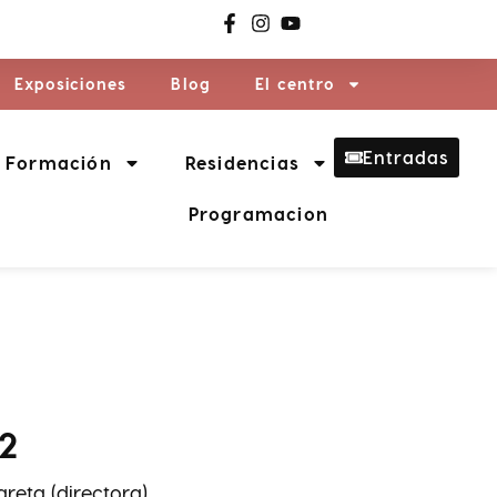
Exposiciones
Blog
El centro
Entradas
Formación
Residencias
Programacion
92
reta (directora)