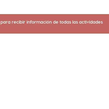
 para recibir información de todas las actividades
Familias
Centros educativo
Programación
Visita
Exposiciones
Espectáculos
Formación
Experiencias
Curso anual 2026/2027
Residencias
Título de especialista
Convocatoria abier
Cursos intensivos
Otras convocatoria
El centro
Histórico
Contacto
Colectivos
Proyecto